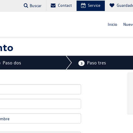
Contact
Service
Guardad
Buscar
Inicio
Nuev
nto
Paso dos
Paso tres
3