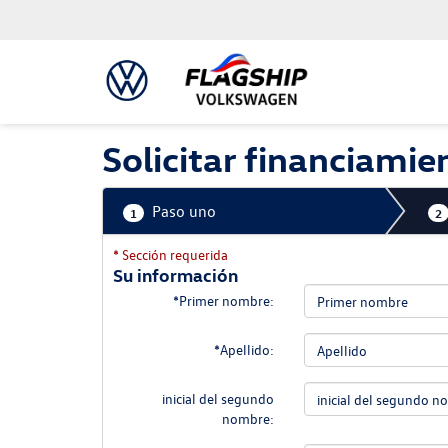
Solicitar financiamie
Paso uno
1
2
* Sección requerida
Su información
*Primer nombre:
*Apellido:
inicial del segundo
nombre: