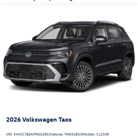
2026
Volkswagen Taos
VIN:
3VVVC7B24TM052853
Valores:
TM052853
Modelo:
CL23SR