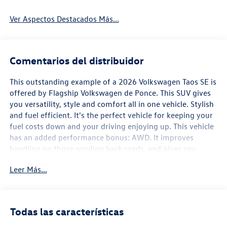
Ver Aspectos Destacados Más...
Comentarios del distribuidor
This outstanding example of a 2026 Volkswagen Taos SE is
offered by Flagship Volkswagen de Ponce. This SUV gives
you versatility, style and comfort all in one vehicle. Stylish
and fuel efficient. It's the perfect vehicle for keeping your
fuel costs down and your driving enjoying up. This vehicle
has an added performance bonus: AWD. It improves
handling on those winding back roads, and gives you
added safety and control when driving through wet and
Leer Más...
snow weather conditions. The look is unmistakably
Volkswagen, the smooth contours and cutting-edge
technology of this Volkswagen Taos SE will definitely turn
heads.
Todas las características