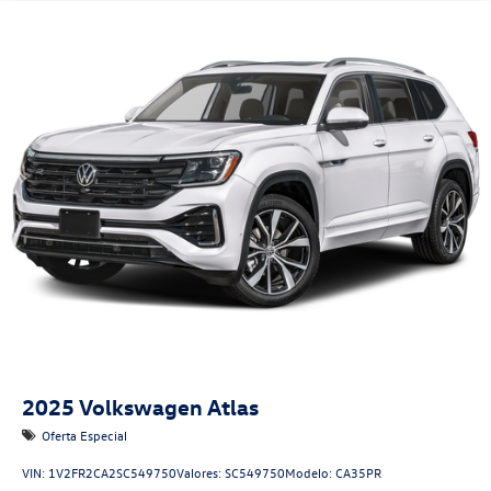
2025
Volkswagen Atlas
Oferta Especial
VIN:
1V2FR2CA2SC549750
Valores:
SC549750
Modelo:
CA35PR