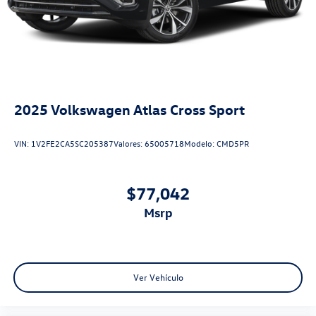
2025
Volkswagen Atlas Cross Sport
VIN:
1V2FE2CA5SC205387
Valores:
65005718
Modelo:
CMD5PR
$77,042
msrp
Ver Vehículo