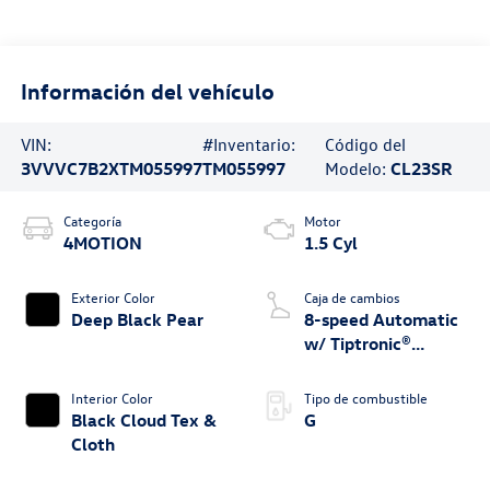
Información del vehículo
VIN:
#Inventario:
Código del
3VVVC7B2XTM055997
TM055997
Modelo:
CL23SR
Categoría
Motor
4MOTION
1.5 Cyl
Exterior Color
Caja de cambios
Deep Black Pear
8-speed Automatic
w/ Tiptronic®
4MOTION®
Interior Color
Tipo de combustible
Black Cloud Tex &
G
Cloth