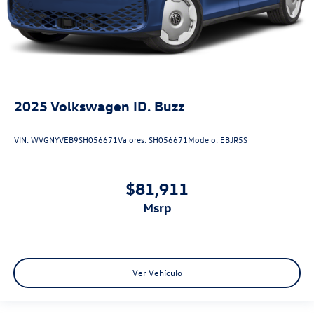
2025
Volkswagen ID. Buzz
VIN:
WVGNYVEB9SH056671
Valores:
SH056671
Modelo:
EBJR5S
$81,911
msrp
Ver Vehículo