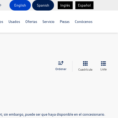
o
English
Spanish
Inglés
Español
os
Usados
Ofertas
Servicio
Piezas
Conócenos
Ordenar
Lista
Cuadrícula
t; sin embargo, puede ser que haya disponible en el concesionario.