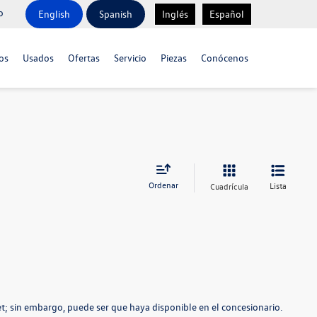
o
English
Spanish
Inglés
Español
os
Usados
Ofertas
Servicio
Piezas
Conócenos
Ordenar
Lista
Cuadrícula
t; sin embargo, puede ser que haya disponible en el concesionario.