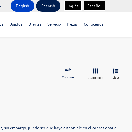
o
English
Spanish
Inglés
Español
os
Usados
Ofertas
Servicio
Piezas
Conócenos
Ordenar
Lista
Cuadrícula
t; sin embargo, puede ser que haya disponible en el concesionario.